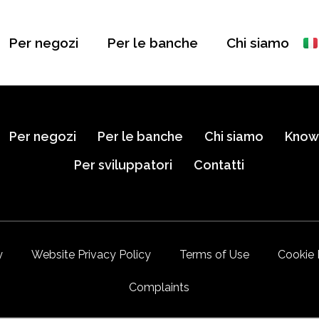
Per negozi
Per le banche
Chi siamo
Per negozi
Per le banche
Chi siamo
Know
Per sviluppatori
Contatti
y
Website Privacy Policy
Terms of Use
Cookie 
Complaints