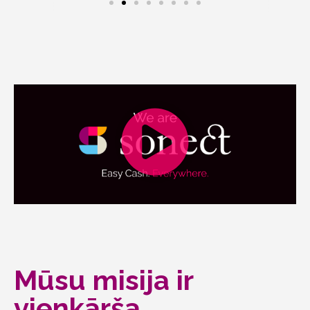
Mūsu misija ir
vienkārša