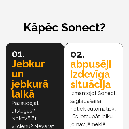
Kāpēc Sonect?
01.
02.
Jebkur
abpusēji
un
izdevīga
jebkurā
situācija
laikā
Izmantojot Sonect,
saglabāšana
Pazaudējāt
notiek automātiski.
atslēgas?
Jūs ietaupāt laiku,
Nokavējāt
jo nav jāmeklē
vilcienu? Nevarat