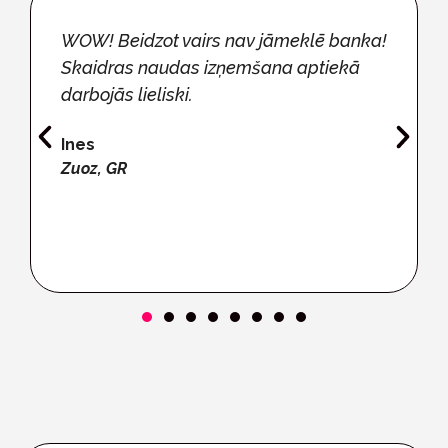
Es visu laiku izmantoju Sonect - tas ir
vienkāršākais veids, kā saņemt naudu.
Tuvākajā laikā dosieties uz ārzemēm?
Tas būtu mega.
Ravi
Wetzikon, ZH