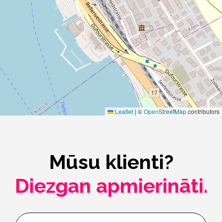
Leaflet
|
©
OpenStreetMap
contributors
Mūsu klienti?
Diezgan apmierināti.