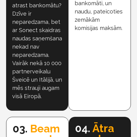
bankomāti, un
atrast bankomātu?
naudu, pateicoties
Dzīve ir
zemākām
neparedzama, bet
komisijas maksām.
ar Sonect skaidras
naudas saņemšana
nekad nav
neparedzama.
Vairāk nekā 10 000
partnerveikalu
Šveicē un Itālijā, un
mēs strauji augam
visā Eiropā.
04.
Ātra
03.
Beam