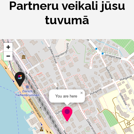
Partneru veikali jūsu
tuvumā
+
−
×
You are here