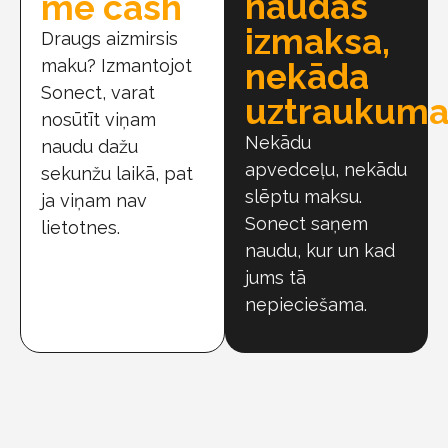
naudas
me cash
izmaksa,
Draugs aizmirsis
maku? Izmantojot
nekāda
Sonect, varat
uztraukum
nosūtīt viņam
Nekādu
naudu dažu
apvedceļu, nekādu
sekunžu laikā, pat
slēptu maksu.
ja viņam nav
Sonect saņem
lietotnes.
naudu, kur un kad
jums tā
nepieciešama.