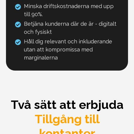
Minska driftskostnaderna med upp
till 90%.
Betjäna kunderna där de är - digitalt
och fysiskt
Håll dig relevant och inkluderande
utan att kompromissa med
marginalerna
Två sätt att erbjuda
Tillgång till
kontanter