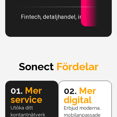
Fintech, detaljhandel, inlösare och P
Idealis
Sonect
Fördelar
01.
Mer
02.
Mer
service
digital
Utöka ditt
Erbjud moderna,
kontantnätverk
mobilanpassade