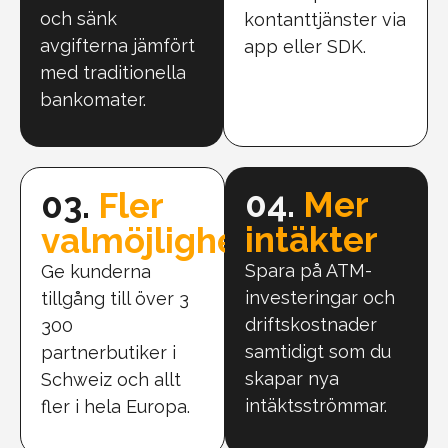
och sänk
kontanttjänster via
avgifterna jämfört
app eller SDK.
med traditionella
bankomater.
04.
Mer
03.
Fler
intäkter
valmöjligheter
Spara på ATM-
Ge kunderna
investeringar och
tillgång till över 3
driftskostnader
300
samtidigt som du
partnerbutiker i
skapar nya
Schweiz och allt
intäktsströmmar.
fler i hela Europa.