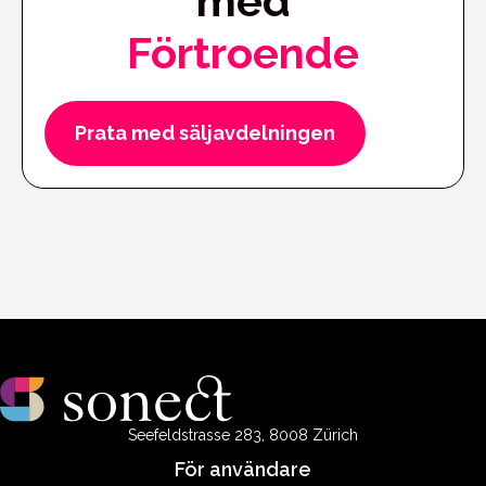
med
Förtroende
Prata med säljavdelningen
Seefeldstrasse 283, 8008 Zürich
För användare