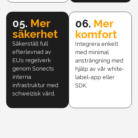
05.
Mer
06.
Mer
säkerhet
komfort
Säkerställ full
Integrera enkelt
efterlevnad av
med minimal
EU:s regelverk
ansträngning med
genom Sonects
hjälp av vår white-
interna
label-app eller
infrastruktur med
SDK.
schweizisk värd.