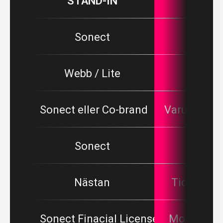
STAND-IN
FUNK
Sonect
Licensi
Webb / Lite
SDK-
Sonect eller Co-brand
Varumärkesp
Sonect
Onboar
Nästan
Tid till m
Sonect Finacial License
Modell för