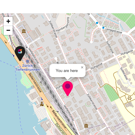
+
−
×
You are here